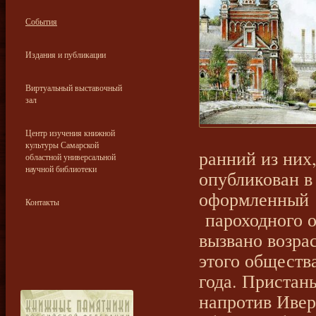
События
Издания и публикации
Виртуальный выставочный
зал
Центр изучения книжной
культуры Самарской
ранний из них
областной универсальной
научной библиотеки
опубликован в
оформленный п
Контакты
пароходного 
вызвано возра
этого обществ
года. Пристан
напротив Ивер