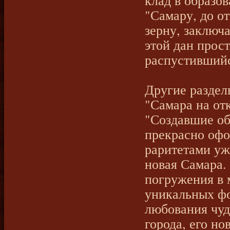
клад в образо
"Самару, до о
зерну, заключ
этой дан прос
распустившийс
Другие раздел
"Самара на от
"Создавшие об
прекрасно офо
раритетами уж
новая Самара.
погружения в 
уникальных фо
любования чу
города, его н