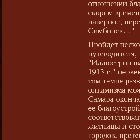
отношении бла
скором времен
наверное, пер
Симбирск…"
Пройдет неско
путеводителя,
"Иллюстрирова
1913 г." перв
том темпе раз
оптимизма можн
Самара оконча
ее благоустрой
соответствоват
житницы и ст
городов, прет