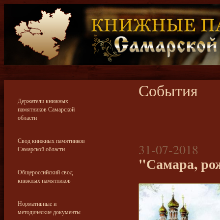
События
Держатели книжных
памятников Самарской
области
Свод книжных памятников
31-07-2018
Самарской области
"Самара, ро
Общероссийский свод
книжных памятников
Нормативные и
методические документы