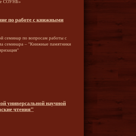
нде СОУНБ»
ие по работе с книжными
ой семинар по вопросам работы с
ма семинара – "Книжные памятники
яризация"
тной универсальной научной
вские чтения"