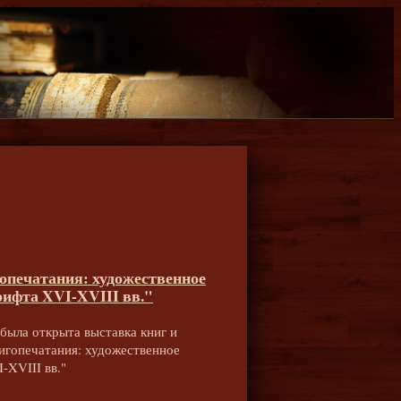
опечатания: художественное
ифта XVI-XVIII вв."
 была открыта выставка книг и
игопечатания: художественное
-XVIII вв."