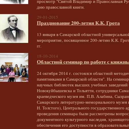
просмотр "Святой Владимир и Православная Ру
дню православной книги.
29-01-2015
Празднование 200-летия К.К. Грота
13 января в Самарской областной универсально
мероприятие, посвященное 200-летию К.К. Грот
гг.
18-10-2014
Областной семинар по работе с книж
24 октября 2014 г. состоялся областной метод
памятниками в Самарской области". На семинар
научных библиотек высших учебных заведений
Новокуйбышевска и Тольятти, сотрудники Самар
краеведческого музея им. П.В. Алабина, Сызран
Самарского литературно-мемориального музея и
Н. Толстого), Центрального государственного а
проведения семинара были рассмотрены вопрос
документного культурного наследия, хранящего
обеспечения его доступности в образовательны