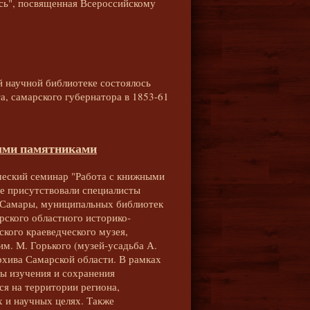
сь", посвященная Всероссийскому
й научной библиотеке состоялось
а, самарского губернатора в 1853-61
ными памятниками
ический семинар "Работа с книжными
е присутствовали специалисты
 Самары, муниципальных библиотек
ского областного историко-
ского краеведческого музея,
м. М. Горького (музей-усадьба А.
рхива Самарской области. В рамках
ы изучения и сохранения
ся на территории региона,
х и научных целях. Также