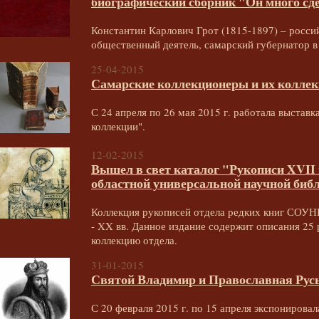
биографический сборник "Он много сд
Константин Карлович Грот (1815-1897) – росси
общественный деятель, самарский губернатор в 
25-04-2015
Самарские коллекционеры и их колле
С 24 апреля по 26 мая 2015 г. работала выстав
коллекции".
12-02-2015
Вышел в свет каталог "Рукописи XVII
областной универсальной научной биб
Коллекция рукописей отдела редких книг СОУН
- XX вв. Данное издание содержит описания 25 
коллекцию отдела.
31-01-2015
Святой Владимир и Православная Рус
С 20 февраля 2015 г. по 15 апреля экспонирова