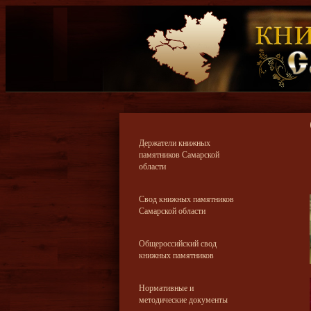
Держатели книжных
памятников Самарской
области
Свод книжных памятников
Самарской области
Общероссийский свод
книжных памятников
Нормативные и
методические документы