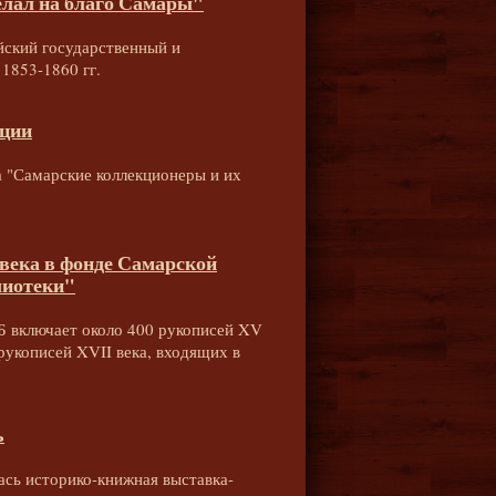
елал на благо Самары"
йский государственный и
1853-1860 гг.
кции
ка "Самарские коллекционеры и их
 века в фонде Самарской
лиотеки"
Б включает около 400 рукописей XV
рукописей XVII века, входящих в
ь
лась историко-книжная выставка-