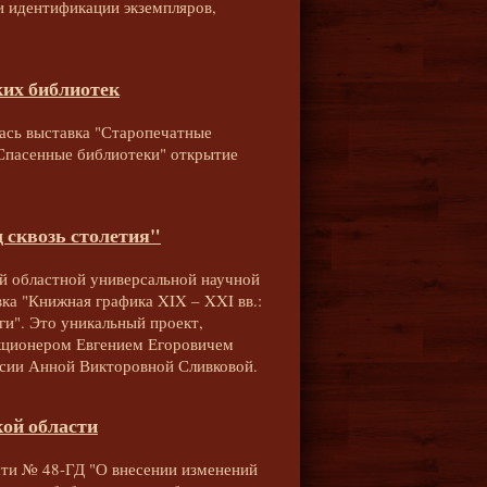
и идентификации экземпляров,
ких библиотек
лась выставка "Старопечатные
"Спасенные библиотеки" открытие
 сквозь столетия"
ой областной универсальной научной
ка "Книжная графика XIX – XXI вв.:
иги". Это уникальный проект,
екционером Евгением Егоровичем
сии Анной Викторовной Сливковой.
кой области
асти № 48-ГД "О внесении изменений