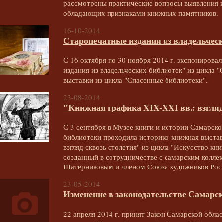
рассмотрены практические вопросы выявления 
обладающих признаками книжных памятников.
16-10-2014
Старопечатные издания из владельчес
С 16 октября по 30 ноября 2014 г. экспонирова
издания из владельческих библиотек" из цикла 
выставки из цикла "Спасенные библиотеки".
23-08-2014
"Книжная графика XIX-XXI вв.: взгляд
С 3 сентября в Музее книги и истории Самарск
библиотеки проходила историко-книжная выстав
взгляд сквозь столетия" из цикла "Искусство кн
созданный в сотрудничестве с самарским колл
Шатерниковым и членом Союза художников Рос
23-05-2014
Изменение в законодательстве Самарс
22 апреля 2014 г. принят Закон Самарской обл